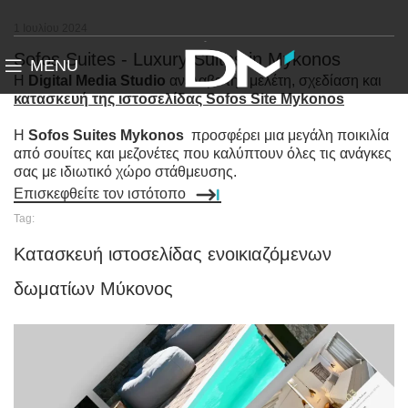
1 Ιουλίου 2024
Sofos Suites - Luxury Suites in Mykonos
MENU
Η
Digital Media Studio
ανέλαβε την μελέτη, σχεδίαση και
κατασκευή της ιστοσελίδας Sofos Site Mykonos
Η
Sofos Suites Mykonos
προσφέρει μια μεγάλη ποικιλία
από σουίτες και μεζονέτες που καλύπτουν όλες τις ανάγκες
σας με ιδιωτικό χώρο στάθμευσης.
Επισκεφθείτε τον ιστότοπο
Tag:
Κατασκευή ιστοσελίδας ενοικιαζόμενων
δωματίων Μύκονος