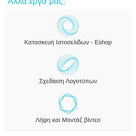
Άλλα έργα μας:
Φωτογράφιση
Φωτογράφιση Εγκαταστάσεων Anemoessa
Elegant Apartments
Κατασκευή Ιστοσελίδων - Eshop
Σχεδίαση Λογοτύπων
Λήψη και Μοντάζ βίντεο