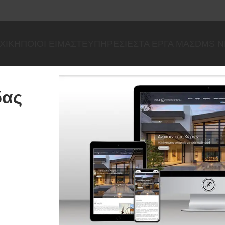
ΧΙΚΉ
ΠΟΙΟΙ ΕΊΜΑΣΤΕ
ΥΠΗΡΕΣΊΕΣ
ΤΑ ΈΡΓΑ ΜΑΣ
DMS 
δας